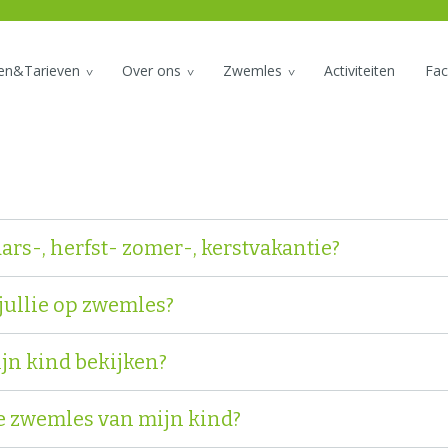
den&Tarieven
Over ons
Zwemles
Activiteiten
Faci
ars-, herfst- zomer-, kerstvakantie?
jullie op zwemles?
jn kind bekijken?
de zwemles van mijn kind?