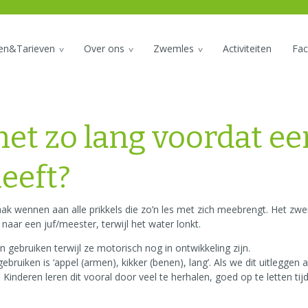
den&Tarieven
Over ons
Zwemles
Activiteiten
Faci
t zo lang voordat ee
eeft?
k wennen aan alle prikkels die zo’n les met zich meebrengt. Het zwe
aar een juf/meester, terwijl het water lonkt.
ebruiken terwijl ze motorisch nog in ontwikkeling zijn.
ebruiken is ‘appel (armen), kikker (benen), lang’. Als we dit uitlegg
s. Kinderen leren dit vooral door veel te herhalen, goed op te letten t