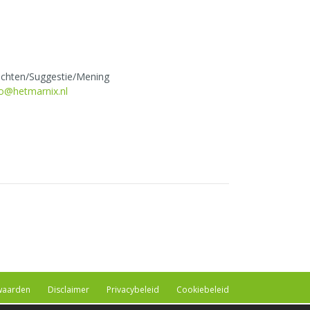
achten/Suggestie/Mening
fo@hetmarnix.nl
waarden
Disclaimer
Privacybeleid
Cookiebeleid