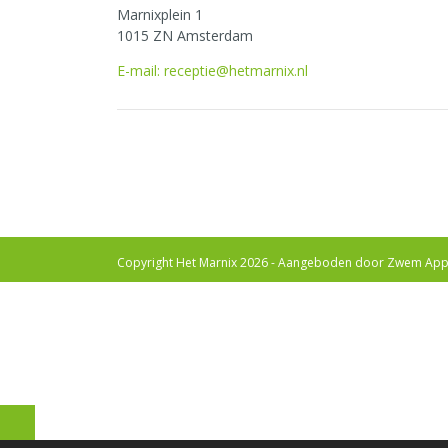
Marnixplein 1
1015 ZN Amsterdam
E-mail: receptie@hetmarnix.nl
Copyright Het Marnix 2026 - Aangeboden door
Zwem App