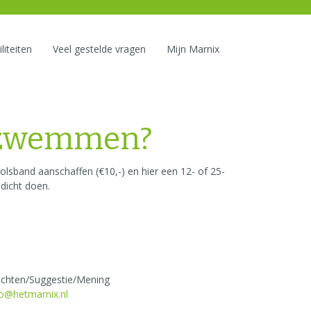
liteiten
Veel gestelde vragen
Mijn Marnix
et zwemmen?
polsband aanschaffen (€10,-) en hier een 12- of 25-
dicht doen.
achten/Suggestie/Mening
fo@hetmarnix.nl