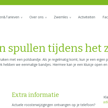
den&Tarieven
Over ons
Zwemles
Activiteiten
Faci
jn spullen tijdens h
bruiken met een polsbandje. Als je regelmatig komt, kun je een eigen 
ek hebben we eenmalige bandjes. Hiermee kan je een kluisje open en 
Extra informatie
Kl
in
Actuele roosterwijzigingen ontvangen op je telefoon?