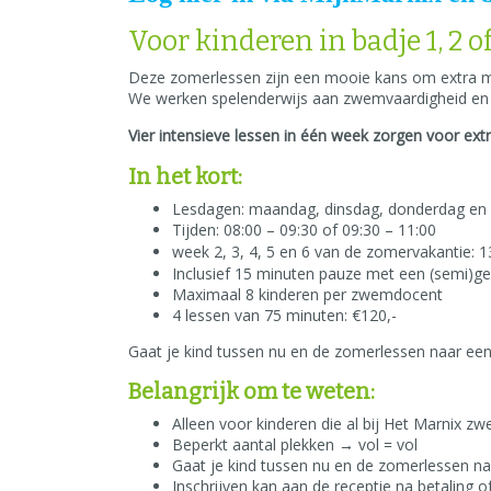
Voor kinderen in badje 1, 2 of
Deze zomerlessen zijn een mooie kans om extra me
We werken spelenderwijs aan zwemvaardigheid en ze
Vier intensieve lessen in één week zorgen voor ext
In het kort:
Lesdagen: maandag, dinsdag, donderdag en 
Tijden: 08:00 – 09:30 of 09:30 – 11:00
week 2, 3, 4, 5 en 6 van de zomervakantie: 1
Inclusief 15 minuten pauze met een (semi)g
Maximaal 8 kinderen per zwemdocent
4 lessen van 75 minuten: €120,-
Gaat je kind tussen nu en de zomerlessen naar ee
Belangrijk om te weten:
Alleen voor kinderen die al bij Het Marnix 
Beperkt aantal plekken → vol = vol
Gaat je kind tussen nu en de zomerlessen naa
Inschrijven kan aan de receptie na betaling o