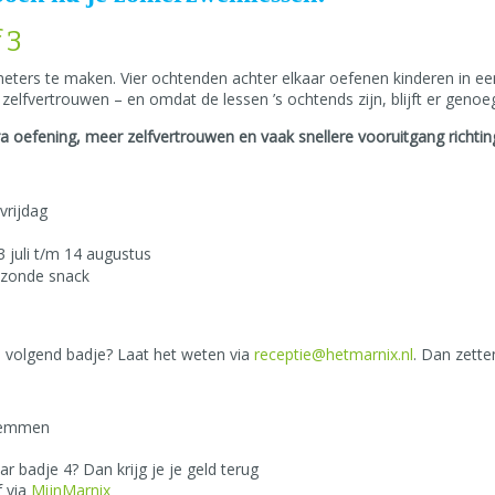
 3
ters te maken. Vier ochtenden achter elkaar oefenen kinderen in een
lfvertrouwen – en omdat de lessen ’s ochtends zijn, blijft er genoe
ra oefening, meer zelfvertrouwen en vaak snellere vooruitgang richtin
vrijdag
3 juli t/m 14 augustus
ezonde snack
n volgend badje? Laat het weten via
receptie@hetmarnix.nl
. Dan zette
zwemmen
r badje 4? Dan krijg je je geld terug
f via
MijnMarnix