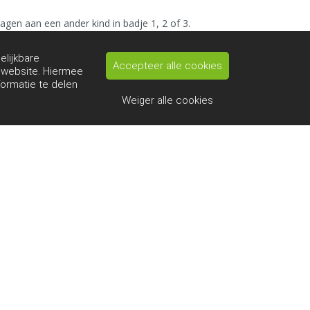
agen aan een ander kind in badje 1, 2 of 3.
elijkbare
Accepteer alle cookies
e website. Hiermee
formatie te delen
Weiger alle cookies
achten/Suggestie/Mening
fo@hetmarnix.nl