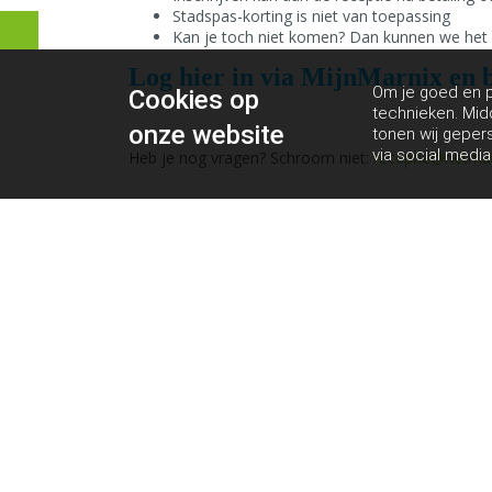
Stadspas-korting is niet van toepassing
Kan je toch niet komen? Dan kunnen we het ge
Log hier in via MijnMarnix en 
Om je goed en pe
Cookies op
technieken. Mid
onze website
tonen wij geper
via social media
Heb je nog vragen? Schroom niet:
receptie@hetmar
Contactgegevens
Het Marnix | Sportbedrijf Amsterdam Centrum
Marnixplein 1
1015 ZN Amsterdam
E-mail: receptie@hetmarnix.nl