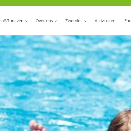
den&Tarieven
Over ons
Zwemles
Activiteiten
Faci