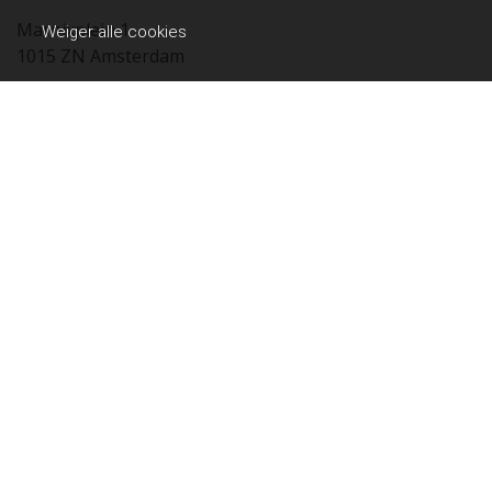
Marnixplein 1
Weiger alle cookies
1015 ZN Amsterdam
E-mail: receptie@hetmarnix.nl
Extra informatie
Actuele roosterwijzigingen ontvangen op je telefoon? Download
dan onze Marnix app voor
IOS
of
Android
.
Klachten/Suggestie/Mening
info@hetmarnix.nl
Copyright Het Marnix 2026 - Aangeboden door
Zwem Apps