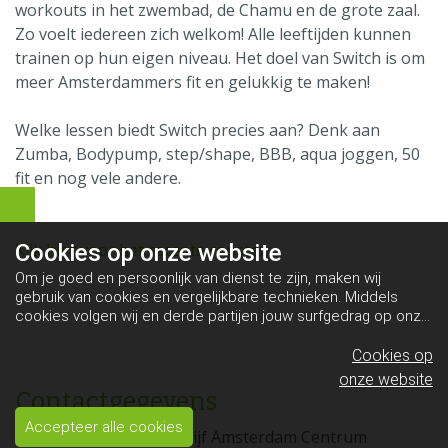
workouts in het zwembad, de Chamu en de grote zaal.
Zo voelt iedereen zich welkom! Alle leeftijden kunnen
trainen op hun eigen niveau. Het doel van Switch is om
meer Amsterdammers fit en gelukkig te maken!
Welke lessen biedt Switch precies aan? Denk aan
Zumba, Bodypump, step/shape, BBB, aqua joggen, 50
fit en nog vele andere.
Klik hier voor het recente rooster
Cookies op
onze website
Om je goed en persoonlijk van dienst te zijn, maken wij
gebruik van cookies en vergelijkbare technieken. Middels
cookies volgen wij en derde partijen jouw surfgedrag op onze
website. Hiermee tonen wij gepersonaliseerde advertenties
en dit maakt het voor jou mogelijk om informatie te delen via
Cookies op
social media.
Bekijk ons cookiebeleid
onze website
Contactgegevens
Accepteer alle cookies
Het Marnix | Sportbedrijf Amsterdam Centrum