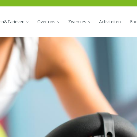
den&Tarieven
Over ons
Zwemles
Activiteiten
Faci