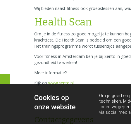
Wij bieden naast fitness ook groepslessen aan, waa
Health Scan
Om je in de fitness zo goed mogelijk te kunnen be
krachttest. De Health Scan is bedoeld om een goe
Het trainingsprogramma wordt tussentijds aangepas
Voor fitness in Amsterdam ben je bij Sento in goed
gezondheid te werken!
Meer informatie?
Kijk op
www.sento.nl
Om je goed en pe
Cookies op
technieken. Mid
onze website
tonen wij geper
via social media
Contactgegevens
Het Marnix | Sportbedrijf Amsterdam Centrum