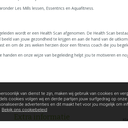
ronder Les Mills lessen, Essentrics en Aquafitness.
geleiden wordt er een Health Scan afgenomen. De Health Scan bestaat
d beeld van jouw gezondheid te krijgen en aan de hand van de uitko
t en om de zes weken herzien door een fitness coach die jou begelei
e handen en onze wijze van begeleiding helpt jou te motiveren en nog
rsoonlijk van dienst te zijn, maken wij gebruik van cookies en verg
dels cookies volgen wij en derde partijen jouw surfgedrag op onz
sonaliseerde advertenties en dit maakt het voor jou mogelijk om in
.
Bekijk ons cookiebeleid
Extra informatie
Kl
in