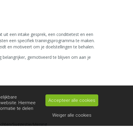
 uit een intake gesprek, een conditietest en een
msten een specifiek trainingsprogramma te maken.
dt en motiveert om je doelstellingen te behalen.
 belangrijker, gemotiveerd te blijven om aan je
elijkbare
Accepteer alle cookies
e website. Hiermee
formatie te delen
Weiger alle cookies
achten/Suggestie/Mening
fo@hetmarnix.nl